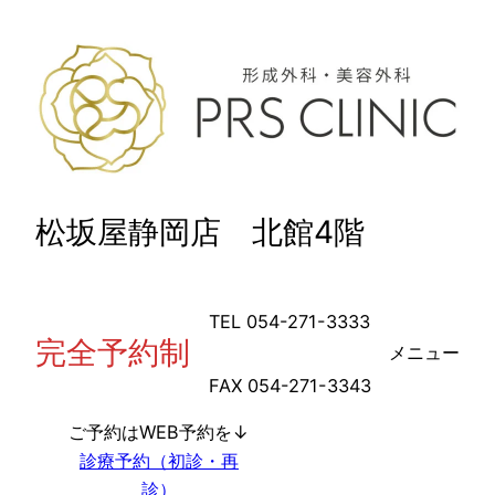
内
容
を
ス
キ
ッ
プ
松坂屋静岡店 北館4階
TEL 054-271-3333
完全予約制
メニュー
FAX 054-271-3343
ご予約はWEB予約を↓
診療予約（初診・再
診）