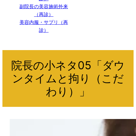
副院長の美容施術外来
（再診）
美容内服・サプリ（再
診）
院長の小ネタ05「ダウ
ンタイムと拘り（こだ
わり）」