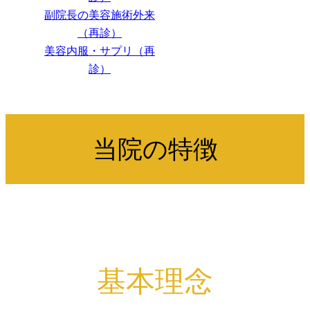
副院長の美容施術外来
（再診）
美容内服・サプリ（再
診）
当院の特徴
基本理念